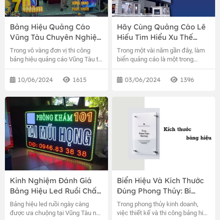
Bảng Hiệu Quảng Cáo
Hãy Cùng Quảng Cáo Lê
Vũng Tàu Chuyên Nghiệp
Hiếu Tìm Hiểu Xu Thế
Đẳng Cấp
Làm Biển Quảng Cáo
Trong vô vàng đơn vị thi công
Trong một vài năm gần đây, làm
Thời 4.0 Bạn Nhé
bảng hiệu quảng cáo Vũng Tàu thì
biển quảng cáo là một trong
để chọn ra một đơn vị làm chất
những yêu cầu quan trọng bắt
lượng, đẹp, chuyên nghiệp thì rất
buộc đối với bất cứ lĩnh vực kinh
10/06/2024
1615
03/06/2024
1396
khó rất hiếm. Quảng cáo Lê Hiếu
doanh nào. Biển quảng cáo ngày
là một đơn vị khó tìm như bạn nói
càng chứng tỏ sức hấp dẫn và
ở trên, chúng tôi hội đủ nhiều yếu
hiệu quả của mình khi tạo nên sự
tố mà bạn cần.
khác biệt với đối thủ, thu hút
khách hàng, gia tăng doanh thu.
Kinh Nghiệm Đánh Giá
Biển Hiệu Và Kích Thước
Bảng Hiệu Led Ruồi Chất
Đúng Phong Thủy: Bí
Lượng Tốt, Hiệu Quả Tại
Quyết Thành Công Cho
Bảng hiệu led ruồi ngày càng
Trong phong thủy kinh doanh,
Vũng Tàu
Doanh Nghiệp
được ưa chuộng tại Vũng Tàu nhờ
việc thiết kế và thi công bảng hiệu