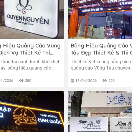
g Hiệu Quảng Cáo Vũng
Bảng Hiệu Quảng Cáo 
Dịch Vụ Thiết Kế Thi
Tàu Đẹp Thiết Kế & Thi
 Bảng Hiệu Chuyên
Trọn Gói Giá Tốt 2026
 thời đại cạnh tranh khốc liệt
Thiết kế & thi công bảng hiệu
ệp, Kịp Tiến Độ 2026
nay, bảng hiệu quảng cáo
quảng cáo Vũng Tàu chuyên
 chỉ đơn thuần là một tấm
nghiệp, giá tốt. Nhận làm Alu
nhận diện mà còn là yếu tố
nổi, LED, pano… tư vấn miễn 
04/2026
250
13/04/2026
229
 định giúp doanh nghiệp thu
thi công nhanh.
hách hàng. Một bảng hiệu
nổi bật sẽ giúp thương hiệu
ạn ghi dấu ấn mạnh mẽ trong
rí người nhìn.