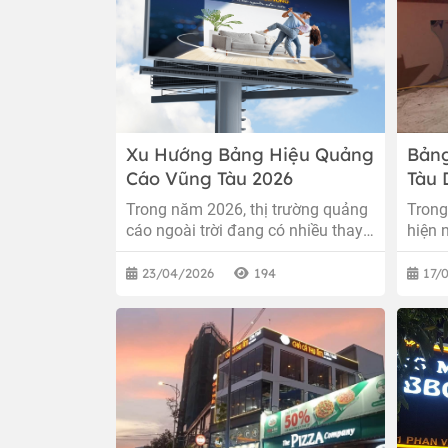
Xu Hướng Bảng Hiệu Quảng
Bản
Cáo Vũng Tàu 2026
Tàu 
Công
Trong năm 2026, thị trường quảng
Trong
Nghi
cáo ngoài trời đang có nhiều thay
hiện 
đổi rõ rệt, đặc biệt tại các khu vực
không
phát triển mạnh về du lịch và dịch
biển 
23/04/2026
194
17/
vụ. Việc lựa chọn bảng hiệu phù
quyết
hợp không chỉ giúp doanh nghiệp
hút k
tăng nhận diện mà còn tối ưu chi
đẹp, 
phí quảng bá lâu dài.
của b
tâm t