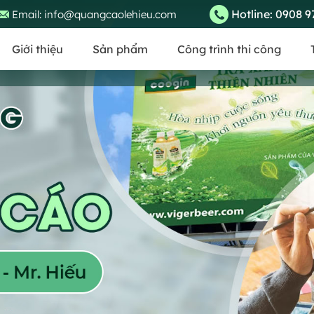
Hotline:
0908 9
Email:
info@quangcaolehieu.com
Giới thiệu
Sản phẩm
Công trình thi công