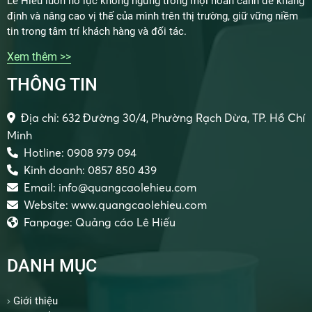
Lê Hiếu luôn nỗ lực không ngừng trong mọi hoàn cảnh để khẳng
định và nâng cao vị thế của mình trên thị trường, giữ vững niềm
tin trong tâm trí khách hàng và đối tác.
Xem thêm >>
THÔNG TIN
Địa chỉ: 632 Đường 30/4, Phường Rạch Dừa, TP. Hồ Chí
Minh
Hotline: 0908 979 094
Kinh doanh: 0857 850 439
Email: info@quangcaolehieu.com
Website: www.quangcaolehieu.com
Fanpage: Quảng cáo Lê Hiếu
DANH MỤC
Giới thiệu