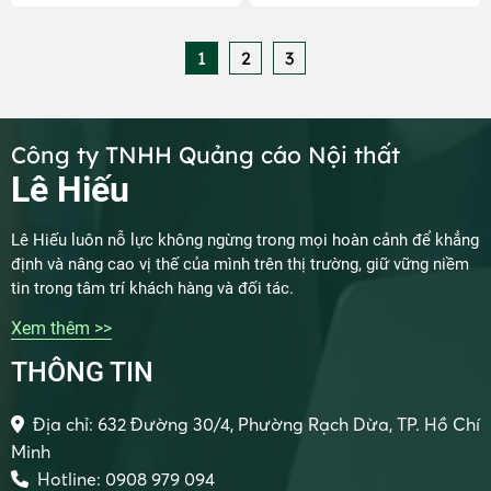
nhiên, để lựa chọn được sản
sau đây nhé!
phẩm phù hợp, bạn cần lưu ý một
số điểm quan trọng sau đây:
1
2
3
Công ty TNHH Quảng cáo Nội thất
Lê Hiếu
Lê Hiếu luôn nỗ lực không ngừng trong mọi hoàn cảnh để khẳng
định và nâng cao vị thế của mình trên thị trường, giữ vững niềm
tin trong tâm trí khách hàng và đối tác.
Xem thêm >>
THÔNG TIN
Địa chỉ: 632 Đường 30/4, Phường Rạch Dừa, TP. Hồ Chí
Minh
Hotline: 0908 979 094