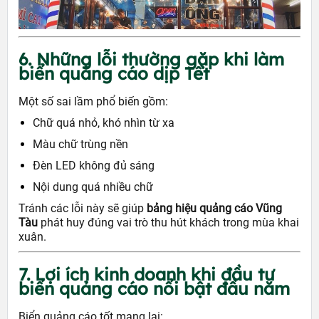
6. Những lỗi thường gặp khi làm
biển quảng cáo dịp Tết
Một số sai lầm phổ biến gồm:
Chữ quá nhỏ, khó nhìn từ xa
Màu chữ trùng nền
Đèn LED không đủ sáng
Nội dung quá nhiều chữ
Tránh các lỗi này sẽ giúp
bảng hiệu quảng cáo Vũng
Tàu
phát huy đúng vai trò thu hút khách trong mùa khai
xuân.
7. Lợi ích kinh doanh khi đầu tư
biển quảng cáo nổi bật đầu năm
Biển quảng cáo tốt mang lại: